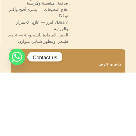
صافية، منتعشة ومُرطّبة
علاج التصبغات — بشرة أفتح وأكثر
توحّدًا
VBeam ليزر — علاج الاحمرار
والوردية
الحقن المضادة للشيخوخة — تجديد
طبيعي ومظهر شبابي متوازن
Contact us
علاجات الوجه
تساقط الشعر