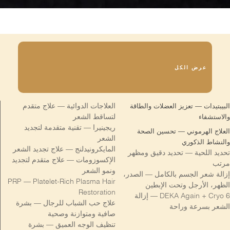
عرض الكل
العلاجات الدوائية — علاج متقدم
البيبتيدات — تعزيز العضلات والطاقة
لتساقط الشعر
والاستشفاء
ريجينيرا — تقنية متقدمة لتجديد
العلاج الهرموني — تحسين الصحة
الشعر
والنشاط الذكوري
المايكرونيدلنج — علاج تجديد الشعر
تحديد اللحية — تحديد دقيق ومظهر
الإكسوزومات — علاج متقدم لتجديد
مرتب
ونمو الشعر
إزالة شعر الجسم بالكامل — الصدر،
PRP — Platelet-Rich Plasma Hair
الظهر، الأرجل وتحت الإبطين
Restoration
DEKA Again + Cryo 6 — إزالة
علاج حب الشباب للرجال — بشرة
الشعر بسرعة وراحة
صافية ومتوازنة وصحية
تنظيف الوجه العميق — بشرة