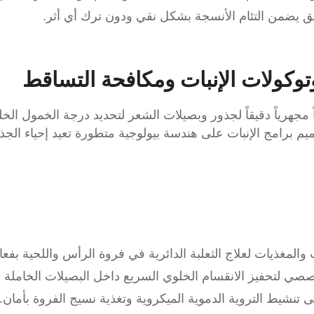
قيق يضمن التئام الأنسجة بشكل نقي ودون ترك أي أثر.
وتوكولات الإنبات ومكافحة التساقط
ً مجهرياً دقيقاً لجذور وبصيلات الشعر لتحديد درجة الخمول ا
برامج الإنبات على هندسة بيولوجية متطورة تعيد إحياء الجذو
المغذيات لعلاج الثعلبة الدائرية في فروة الرأس واللحية بفعال
لتخصصي لتحفيز الانقسام الخلوي السريع داخل البصيلات الخاملة
نشيط التروية الدموية الميكروية وتغذية نسيج الفروة بأمان.