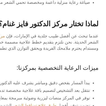
صياغة رعاية منزلية داعمة ومخصصة تحمي الشعر من
لماذا تختار مركز الدكتور فايز غنام؟
عندما تبحث عن
أفضل طبيب جلدية في الإمارات
،
فإن
مرك
الشعر الحديثة. نحن نلتزم بتقديم خطط علاجية مصممة خ
ومستدام يحترم ملامحك الفريدة ويحقق التوازن الذي تطمح 
ميزات الرعاية التخصصية بمركزنا:
يبدأ المسار بفحص دقيق ومباشر يشرف عليه الدكتور 
ننتقل بعد التشخيص لتصميم باقة علاجية مخصصة تدمج ب
نوفر في المركز منصات ليزرية وضوئية مبرمجة بمعاير
نضمن توفير أفضل
طرق علاج تساقط الشعر
الشديد 