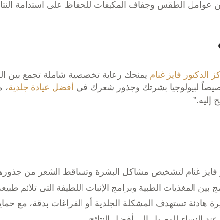
 عوامل الطقس وجفاف المكيفات للحفاظ على استدامة النتائ
ز الدكتور فايز غنام
يمنحك رعاية تخصصية شاملة تجمع بين الفه
صيصاً لبيولوجيا بشرتك وجذور شعرك في
أفضل عيادة جلدية
، م
إليه.”
فايز غنام لتشخيص مشاكل البشرة وتساقط الشعر من جذورها است
ين المغذيات الطبية وبرامج الإنبات اللطيفة التي تلائم طبيع
ة هادئة تستهدف المشكلة الجلدية أو الفراغات بدقة، مع حماية
عند النساء للوصول إلى أفضل النتائج.