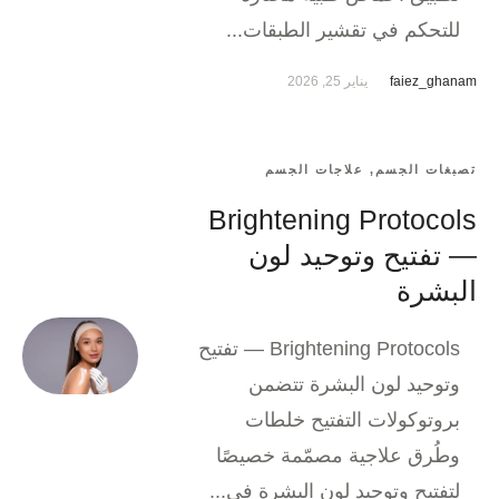
للتحكم في تقشير الطبقات...
faiez_ghanam
يناير 25, 2026
تصبغات الجسم
,
علاجات الجسم
Brightening Protocols
— تفتيح وتوحيد لون
البشرة
Brightening Protocols — تفتيح
وتوحيد لون البشرة تتضمن
بروتوكولات التفتيح خلطات
وطُرق علاجية مصمّمة خصيصًا
لتفتيح وتوحيد لون البشرة في...