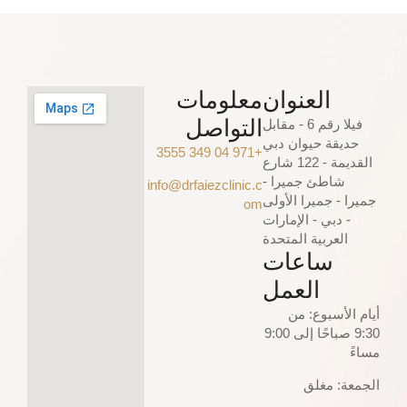
العنوان
معلومات
التواصل
فيلا رقم 6 - مقابل
حديقة حيوان دبي
+971 04 349 3555
القديمة - 122 شارع
شاطئ جميرا -
info@drfaiezclinic.c
جميرا - جميرا الأولى
om
- دبي - الإمارات
العربية المتحدة
ساعات
العمل
أيام الأسبوع: من
9:30 صباحًا إلى 9:00
مساءً
الجمعة: مغلق