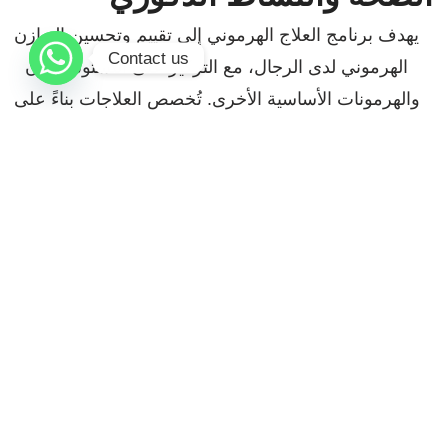
يهدف برنامج العلاج الهرموني إلى تقييم وتحسين التوازن
Contact us
الهرموني لدى الرجال، مع التركيز على التستوستيرون
والهرمونات الأساسية الأخرى. تُخصص العلاجات بناءً على
الفحوصات المخبرية والتقييم الطبي، بهدف تعزيز مستويات
الطاقة، المزاج، القوة العضلية، والصحة الجنسية. في مركز
د. فايز غنام للأمراض الجلدية والتجميل والليزر، يضمن فريق
الخبراء بروتوكولات آمنة وفعّالة للرجال فوق 30 عامًا أو من
يعانون من الإرهاق، انخفاض النشاط، أو ضعف الأداء.
معلومات سريعة عن الإجراء
هل العلاج تدخلي؟
لا، البرنامج غير تدخلي. يتم
تقييم مستويات الهرمونات
من خلال فحوصات الدم،