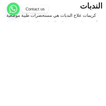
الندبات
Contact us
كريمات علاج الندبات هي مستحضرات طبية موضعية
تُستخدم لتحسين مظهر الندبات وملمسها ولونها بشكل
تدريجي وآمن. يتم اختيار نوع الكريم حسب طبيعة الندبة،
وقد يشمل ذلك كريمات الريتينويد لتحفيز تجدد الجلد، أو
السيليكون جل لتسطيح وتليين الندبات البارزة، أو كريمات
التفتيح لتقليل التصبغات الداكنة المصاحبة لحب الشباب أو
الجروح. في مركز د. فايز غنام للأمراض الجلدية والتجميل
والليزر، تُوصف هذه الكريمات ضمن خطة علاجية مخصصة
لضمان أفضل النتائج على المدى الطويل.
معلومات سريعة عن العلاج
هل كريمات الندبات فعّالة؟
نعم، عند استخدامها