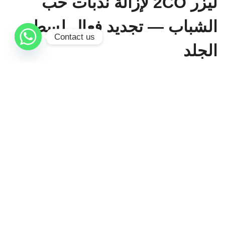
لیزر 2CO لإزالة ندبات حب
الشباب — تجديد فعال لسطح
Contact us
الجلد
يُعد ليزر 2CO (كسري CO₂) علاجًا متقدمًا للندبات
المتوسطة والعميقة الناتجة عن حب الشباب، حيث يعمل
على
تحفيز إنتاج الكولاجين وإعادة تشكيل سطح الجلد
. يخلق
الليزر نقاطًا دقيقة محكومة تحفز عملية الشفاء الطبيعية في
البشرة، مما يؤدي تدريجيًا إلى تحسين عمق الندبات وملمس
البشرة بشكل واضح وطويل الأمد مع الحفاظ على صحة
الأنسجة المحيطة.
معلومات مهمة عن العلاج
هل العلاج مؤلم؟
يُطبق مخدر موضعي