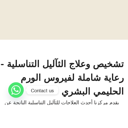
تشخيص وعلاج الثآليل التناسلية -
رعاية شاملة لفيروس الورم
الحليمي البشري
Contact us
يقدم مركزنا أحدث العلاجات للثآليل التناسلية الناتجة عن
فيروس HPV. نستخدم مزيجًا من الليزر، العلاجات
الموضعية، والتبريد لاستهداف وإزالة الثآليل مع الحفاظ على